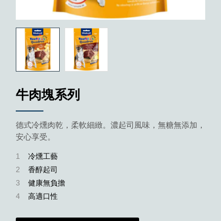
牛肉塊系列
德式冷燻肉乾，柔軟細緻。濃起司風味，無糖無添加，
安心享受。
1
冷燻工藝
2
香醇起司
3
健康無負擔
4
高適口性