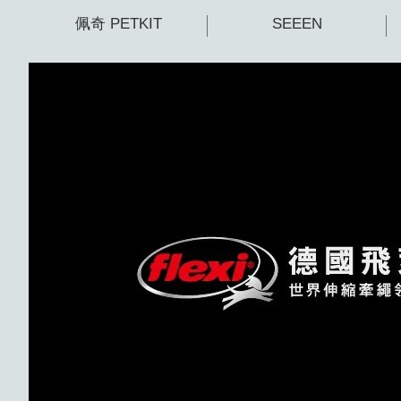
佩奇 PETKIT
SEEEN