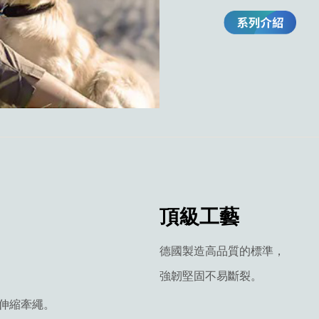
頂級工藝
德國製造高品質的標準，
強韌堅固不易斷裂。
的伸縮牽繩。