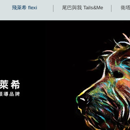
飛萊希 flexi
尾巴與我 Tails&Me
衛塔卡