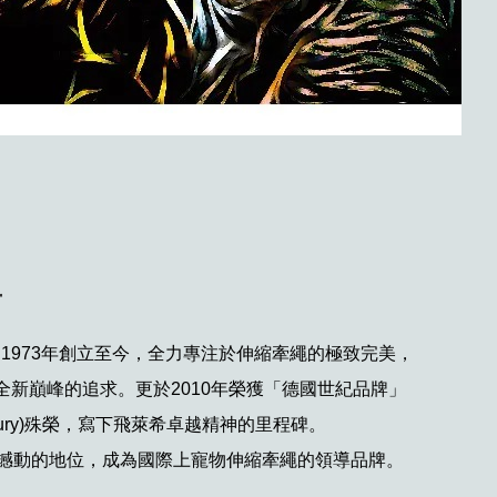
希
i)自1973年創立至今，全力專注於伸縮牽繩的極致完美，
全新巔峰的追求。更於2010年榮獲「德國世紀品牌」
e Century)殊榮，寫下飛萊希卓越精神的里程碑。
可撼動的地位，成為國際上寵物伸縮牽繩的領導品牌。