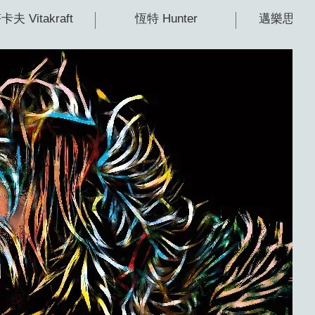
夫 Vitakraft
恆特 Hunter
邁樂思 Min