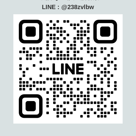
LINE : @238zvlbw