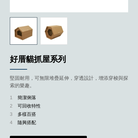
好厝貓抓屋系列
堅固耐用，可無限堆疊延伸，穿透設計，增添穿梭與探
索的樂趣。
1
簡潔俐落
2
可回收特性
3
多樣百搭
4
隨興搭配