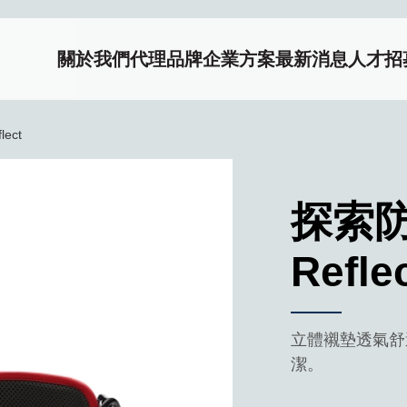
關於我們
代理品牌
企業方案
最新消息
人才招
eflect
ect
探索防
Refle
立體襯墊透氣舒
潔。