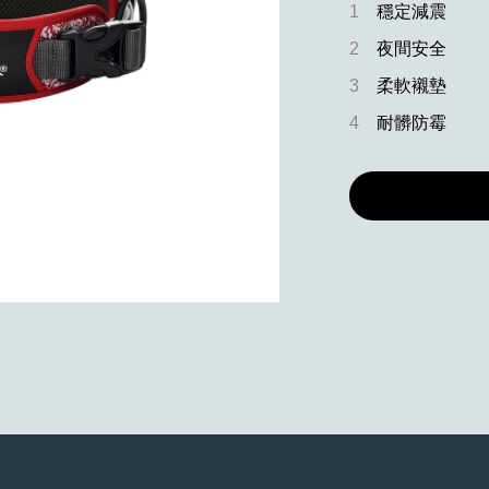
1
穩定減震
2
夜間安全
3
柔軟襯墊
4
耐髒防霉