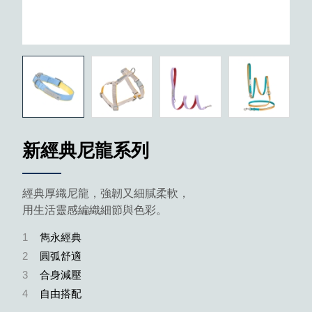
新經典尼龍系列
經典厚織尼龍，強韌又細膩柔軟，
用生活靈感編織細節與色彩。
1
雋永經典
2
圓弧舒適
3
合身減壓
4
自由搭配