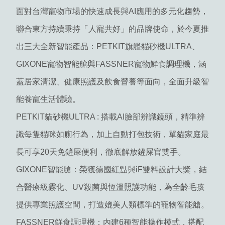
面對
台灣寵物市場的快速
成長與AI應用的多元化趨勢，
聯合東方持續秉持「人寵共好」的品牌使命，於今夏推
出三大全新智能產品：PETKIT旗艦貓砂機ULTRA、
GIXONE寵物智能艙與FASSNER寵物鮮食調理機，涵
蓋居家清潔、健康照護及飲食營養等面向，全面升級智
能養寵生活體驗。
PETKIT貓砂機ULTRA : 搭載AI臉部辨識鏡頭，精準辨
識每隻貓咪如廁行為，加上自動打包技術，單貓家庭最
長可享20天免鏟屎便利，徹底解放鏟屎官雙手。
GIXONE智能艙：榮獲德國紅點與iF雙料設計大獎，結
合醫療級霧化、UV殺菌與恆溫照護功能，為全齡毛孩
提供專業照護空間，打造媲美人類標準的寵物智能艙。
FASSNER鮮食調理機：內建6種智能操作模式，搭配